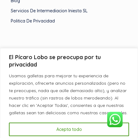
Blog
Servicios De Intermediacion Iniesta SL
Politica De Privacidad
Servicios de Intermediacion Iniesta SL nace hace más de
El Pícaro Lobo se preocupa por tu
6 décadas con el firme propósito de mantener y
privacidad
potenciar nuestro medio rural.
Usamos galletas para mejorar tu experiencia de
exploración, ofrecerte anuncios personalizados (pero no
te preocupes, nada que aúlle demasiado alto), y analizar
nuestro tráfico (sin rastros de lobos merodeando). Al
hacer clic en 'Aceptar Todas', consientes a que nuestras
galletas sean tan deliciosas como nuestras casas rurales.
Aviso Legal · Politica de cookies ·
Política de privacidad
Acepta todo